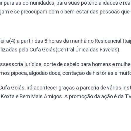
tar para as comunidades, para suas potencialidades e re
rgam e se preocupam com o bem-estar das pessoas que v
eira(4) a partir das 8 horas da manhã no Residencial It
izadas pela Cufa Goiás(Central Única das Favelas).
ssessoria jurídica, corte de cabelo para homens e mulhe
emos pipoca, algodão doce, contação de histórias e muit
ufa Goiás, irá acontecer graças a parceria de várias ins
 Koxta e Bem Mais Amigos. A promoção da ação é da T