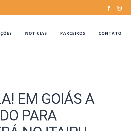
Facebook
Inst
ÇÕES
NOTÍCIAS
PARCEIROS
CONTATO
LA! EM GOIÁS A
ADO PARA