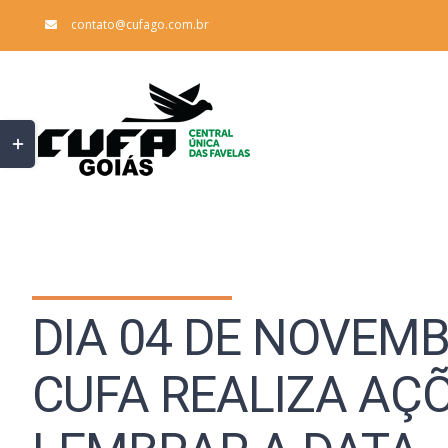
Ir
contato@cufago.com.br
para
o
conteúdo
Toggle
Sliding
Bar
Area
DIA 04 DE NOVEMB
CUFA REALIZA AÇ