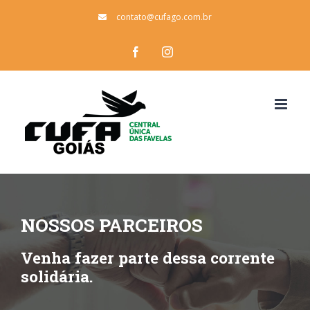
Ir
contato@cufago.com.br
para
Facebook
Instagram
o
conteúdo
NOSSOS PARCEIROS
Venha fazer parte dessa corrente
solidária.